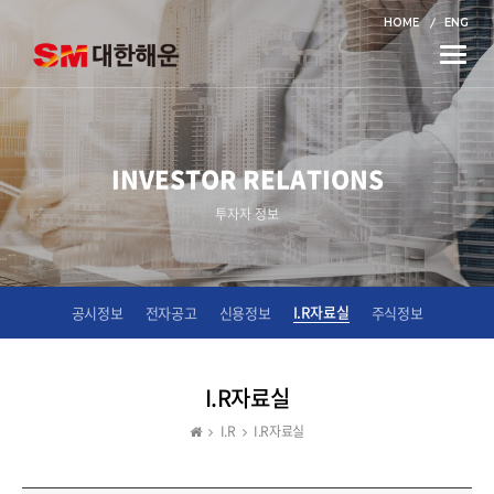
HOME
ENG
Toggle
naviga
INVESTOR RELATIONS
투자자 정보
I.R자료실
공시정보
전자공고
신용정보
주식정보
I.R자료실
I.R
I.R자료실