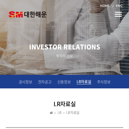
HOME
ENG
Toggle
naviga
INVESTOR RELATIONS
투자자 정보
I.R자료실
공시정보
전자공고
신용정보
주식정보
I.R자료실
I.R
I.R자료실