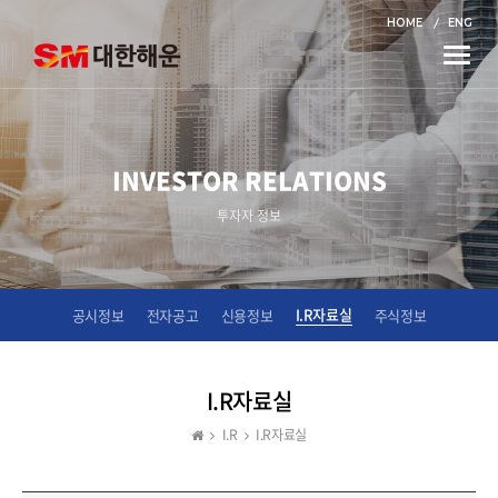
HOME
ENG
Toggle
naviga
INVESTOR RELATIONS
투자자 정보
I.R자료실
공시정보
전자공고
신용정보
주식정보
I.R자료실
I.R
I.R자료실