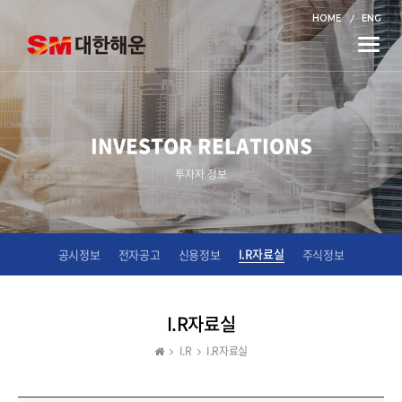
HOME
ENG
Toggle
naviga
INVESTOR RELATIONS
투자자 정보
I.R자료실
공시정보
전자공고
신용정보
주식정보
I.R자료실
I.R
I.R자료실