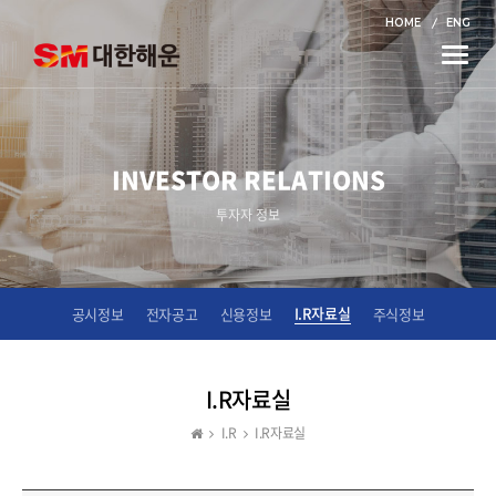
HOME
ENG
Toggle
naviga
INVESTOR RELATIONS
투자자 정보
I.R자료실
공시정보
전자공고
신용정보
주식정보
I.R자료실
I.R
I.R자료실