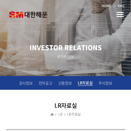
HOME
ENG
Toggle
naviga
INVESTOR RELATIONS
투자자 정보
I.R자료실
공시정보
전자공고
신용정보
주식정보
I.R자료실
I.R
I.R자료실