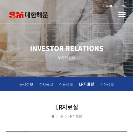
HOME
ENG
Toggle
naviga
INVESTOR RELATIONS
투자자 정보
I.R자료실
공시정보
전자공고
신용정보
주식정보
I.R자료실
I.R
I.R자료실