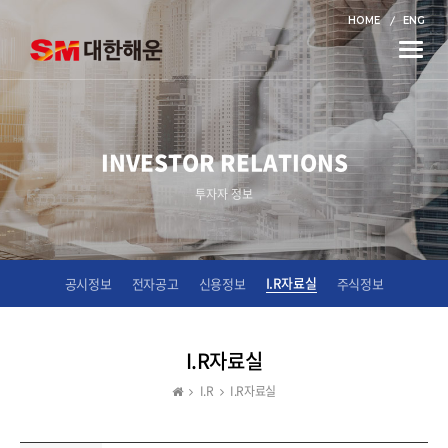
HOME
ENG
Toggle
naviga
INVESTOR RELATIONS
투자자 정보
I.R자료실
공시정보
전자공고
신용정보
주식정보
I.R자료실
I.R
I.R자료실