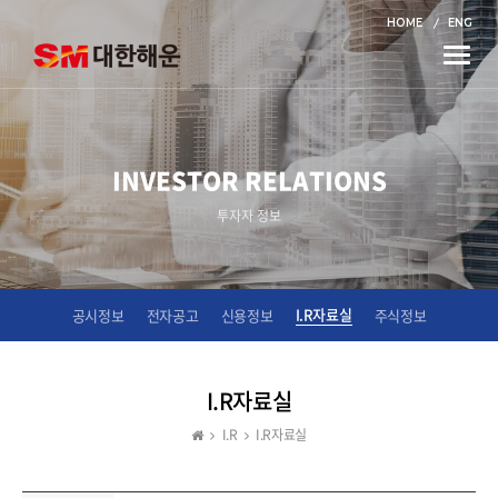
HOME
ENG
Toggle
naviga
INVESTOR RELATIONS
투자자 정보
I.R자료실
공시정보
전자공고
신용정보
주식정보
I.R자료실
I.R
I.R자료실