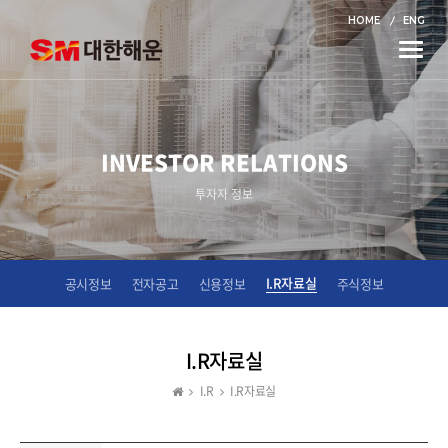
HOME
ENG
Toggle
naviga
INVESTOR RELATIONS
투자자 정보
I.R자료실
공시정보
전자공고
신용정보
주식정보
I.R자료실
I.R
I.R자료실