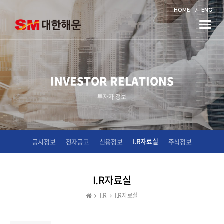
HOME
ENG
Toggle
naviga
INVESTOR RELATIONS
투자자 정보
I.R자료실
공시정보
전자공고
신용정보
주식정보
I.R자료실
I.R
I.R자료실