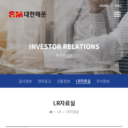
HOME
ENG
Toggle
naviga
INVESTOR RELATIONS
투자자 정보
I.R자료실
공시정보
전자공고
신용정보
주식정보
I.R자료실
I.R
I.R자료실