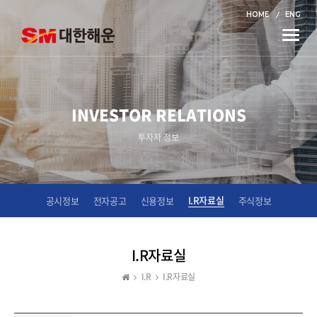
HOME
ENG
Toggle
naviga
INVESTOR RELATIONS
투자자 정보
I.R자료실
공시정보
전자공고
신용정보
주식정보
I.R자료실
I.R
I.R자료실