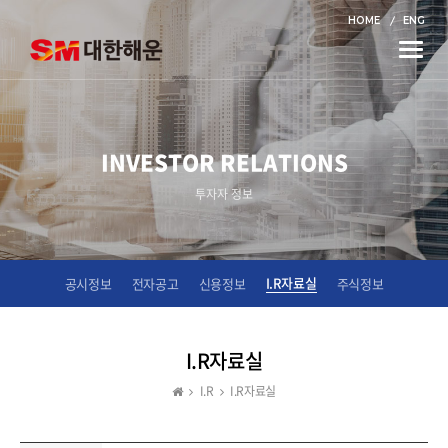
HOME
ENG
Toggle
naviga
INVESTOR RELATIONS
투자자 정보
I.R자료실
공시정보
전자공고
신용정보
주식정보
I.R자료실
I.R
I.R자료실