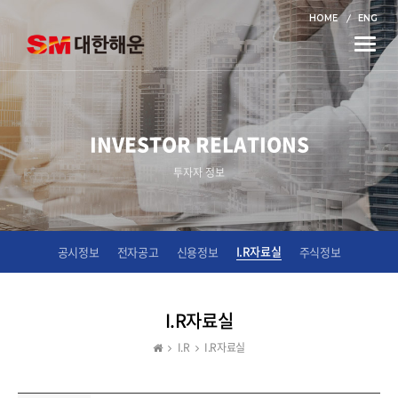
HOME
ENG
Toggle
naviga
INVESTOR RELATIONS
투자자 정보
I.R자료실
공시정보
전자공고
신용정보
주식정보
I.R자료실
I.R
I.R자료실