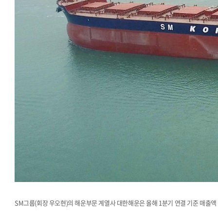
SM그룹(회장 우오현)의 해운부문 계열사 대한해운은 올해 1분기 연결 기준 매출액 2