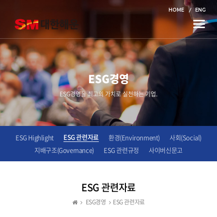
HOME
ENG
Toggle
naviga
ESG경영
ESG경영을 최고의 가치로 실천하는 기업.
ESG 관련자료
ESG Highlight
환경(Environment)
사회(Social)
지배구조(Governance)
ESG 관련규정
사이버신문고
ESG 관련자료
ESG경영
ESG 관련자료