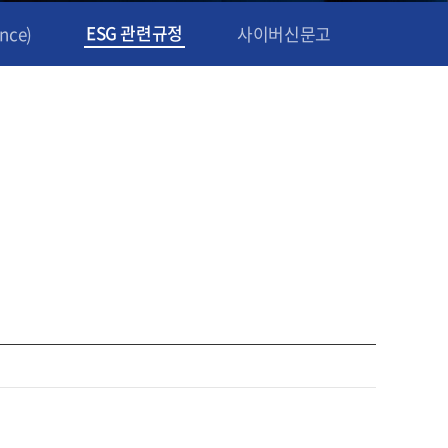
ESG 관련규정
nce)
사이버신문고