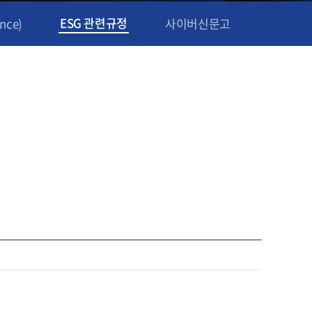
ESG 관련규정
nce)
사이버신문고